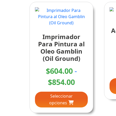
A
Imprimador
Para Pintura al
Oleo Gamblin
(Oil Ground)
$
604.00
-
Rango
$
854.00
Este
de
Seleccionar
producto
precios:
opciones
tiene
múltiples
desde
variantes.