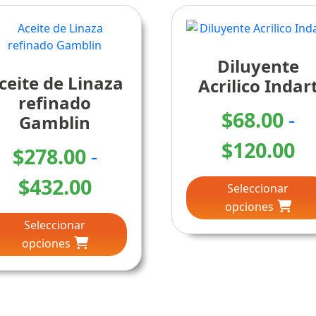
Diluyente
ceite de Linaza
Acrilico Indar
refinado
$
68.00
-
Gamblin
R
$
120.00
$
278.00
-
d
Rango
$
432.00
Seleccionar
pr
opciones
Este
de
Seleccionar
producto
d
precios:
opciones
tiene
múltiples
$6
desde
variantes.
Las
ha
$278.00
opciones