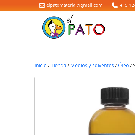
elpatomaterial@gmail.com
415 12
Inicio
/
Tienda
/
Medios y solventes
/
Óleo
/ 