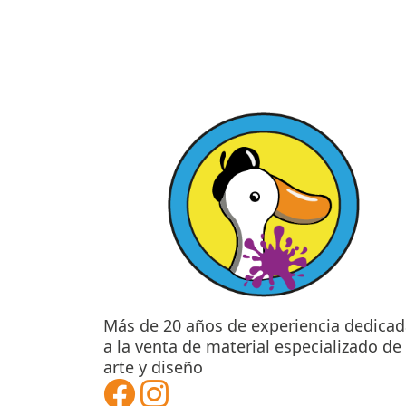
Las
$604.00
opciones
se
hasta
pueden
$854.00
elegir
en
la
página
de
producto
Más de 20 años de experiencia dedicad
a la venta de material especializado de
arte y diseño