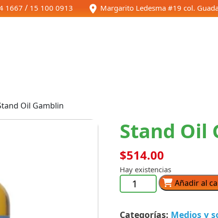
/
4 1667
15 100 0913
Margarito Ledesma #19 col. Guada
Inicio
Tienda
Stand Oil Gamblin
Stand Oil
$
514.00
Hay existencias
Stand
Añadir al ca
Oil
Gamblin
Categorías:
Medios y s
cantidad