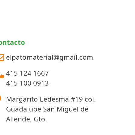
en
20.00
elegir
la
en
página
la
de
página
producto
de
producto
ontacto
elpatomaterial@gmail.com
415 124 1667
415 100 0913
Margarito Ledesma #19 col.
Guadalupe San Miguel de
Allende, Gto.