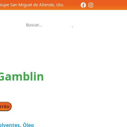
lupe San Miguel de Allende, Gto.
Contacto
 Gamblin
rrito
olventes
,
Óleo