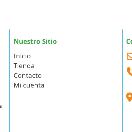
$1
se
hasta
pueden
$432.00
elegir
en
la
Nuestro Sitio
C
página
de
Inicio
producto
Tienda
Contacto
Mi cuenta
a