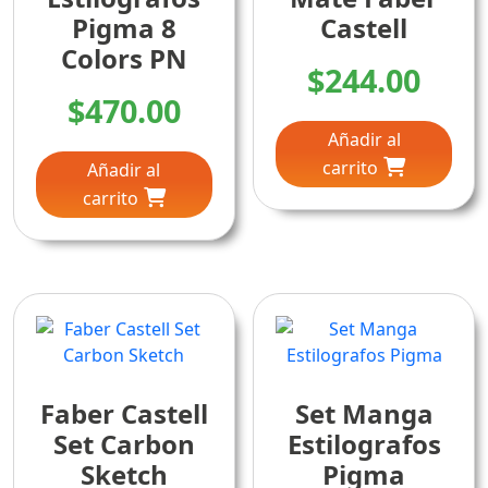
Pigma 8
Castell
Colors PN
$
244.00
$
470.00
Añadir al
carrito
Añadir al
carrito
Faber Castell
Set Manga
Set Carbon
Estilografos
Sketch
Pigma