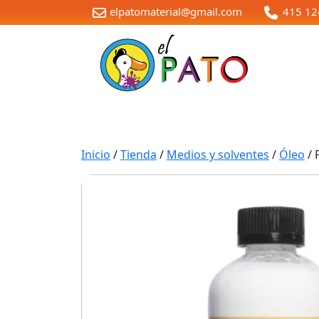
elpatomaterial@gmail.com
415 12
Inicio
/
Tienda
/
Medios y solventes
/
Óleo
/ 