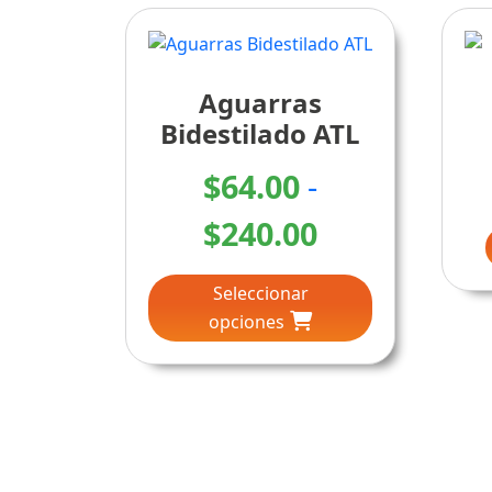
Aguarras
Bidestilado ATL
$
64.00
-
Rango
$
240.00
Este
de
Seleccionar
producto
precios:
opciones
tiene
múltiples
desde
variantes.
Las
$64.00
opciones
se
hasta
pueden