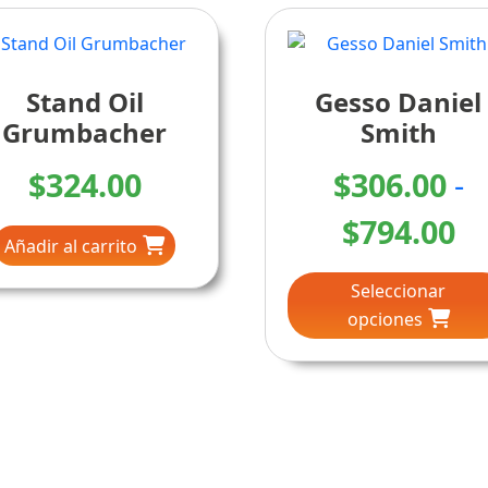
Stand Oil
Gesso Daniel
Grumbacher
Smith
$
324.00
$
306.00
-
R
$
794.00
Añadir al carrito
d
Seleccionar
pr
opciones
d
$3
ha