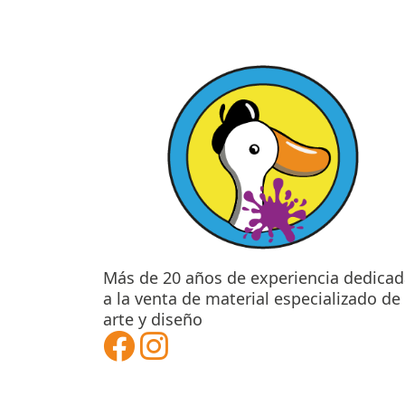
$240.00
elegir
en
la
página
de
producto
Más de 20 años de experiencia dedicad
a la venta de material especializado de
arte y diseño