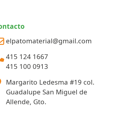
94.00
elegir
se
hasta
en
pueden
la
$1,340.00
elegir
ontacto
página
en
de
la
elpatomaterial@gmail.com
producto
página
de
producto
415 124 1667
415 100 0913
Margarito Ledesma #19 col.
Guadalupe San Miguel de
Allende, Gto.