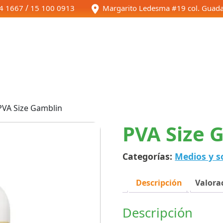
/
4 1667
15 100 0913
Margarito Ledesma #19 col. Guada
Inicio
Tienda
PVA Size Gamblin
PVA Size 
Categorías:
Medios y s
Descripción
Valorac
Descripción