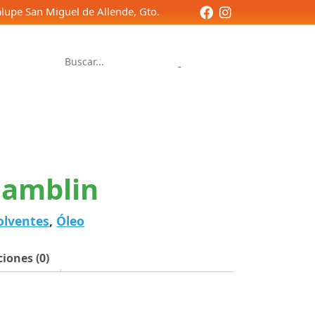
lupe San Miguel de Allende, Gto.
Contacto
Gamblin
olventes
,
Óleo
iones (0)