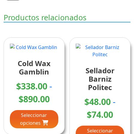
Productos relacionados
Cold Wax
Sellador
Gamblin
Barniz
$
338.00
-
Politec
Rango
$
890.00
$
48.00
-
Este
de
Rang
$
74.00
Seleccionar
producto
precios:
opciones
tiene
Este
de
múltiples
Seleccionar
pro