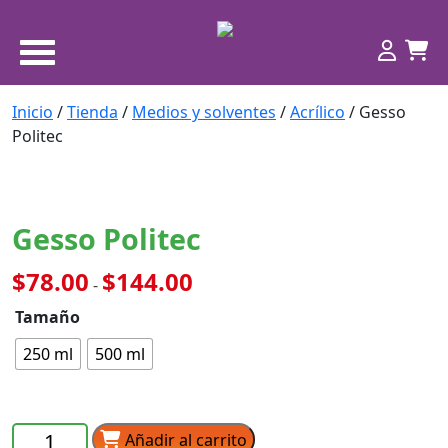
Inicio
/
Tienda
/
Medios y solventes
/
Acrílico
/ Gesso
Politec
Gesso Politec
Rango
$
78.00
$
144.00
-
de
Tamaño
precios:
desde
250 ml
500 ml
$78.00
hasta
$144.00
Gesso
Añadir al carrito