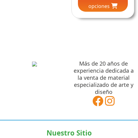
Las
prec
opciones
tien
$234.00
opciones
múlt
des
se
hasta
vari
pueden
Las
$416
$494.00
elegir
opc
en
se
hast
la
pue
página
$772
eleg
de
Más de 20 años de
en
experiencia dedicada a
producto
la
la venta de material
pág
especializado de arte y
de
diseño
pro
Nuestro Sitio