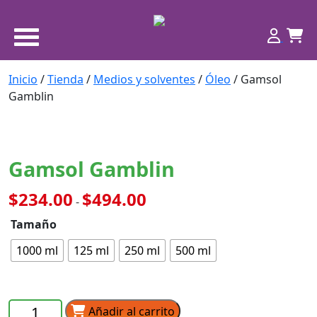
Inicio
/
Tienda
/
Medios y solventes
/
Óleo
/ Gamsol
Gamblin
Gamsol Gamblin
Rango
$
234.00
$
494.00
-
de
Tamaño
precios:
desde
1000 ml
125 ml
250 ml
500 ml
$234.00
hasta
$494.00
Gamsol
Añadir al carrito