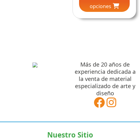
prec
opciones
tien
múlt
des
vari
Las
$416
opc
se
hast
pue
$772
eleg
Más de 20 años de
en
experiencia dedicada a
la
la venta de material
pág
especializado de arte y
de
diseño
pro
Nuestro Sitio