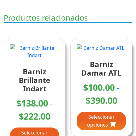
Productos relacionados
Barniz
Barniz
Damar ATL
Brillante
$
100.00
-
Indart
Ran
$
390.00
$
138.00
-
Este
de
Rango
$
222.00
Seleccionar
pro
prec
opciones
tien
Este
de
múlt
Seleccionar
producto