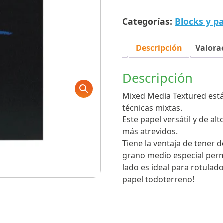
Media
Categorías:
Blocks y p
XL
300g/m2
14.8
Descripción
Valorac
cmx
21cm
Descripción
cantidad
Mixed Media Textured está
técnicas mixtas.
Este papel versátil y de al
más atrevidos.
Tiene la ventaja de tener d
grano medio especial perm
lado es ideal para rotulad
papel todoterreno!