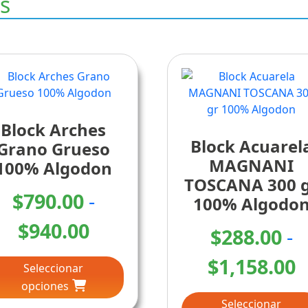
s
Block Arches
Block Acuarel
Grano Grueso
MAGNANI
100% Algodon
TOSCANA 300 
$
790.00
-
100% Algodo
Rango
$
940.00
$
288.00
-
Este
de
R
$
1,158.00
Seleccionar
producto
precios:
opciones
tiene
d
múltiples
Seleccionar