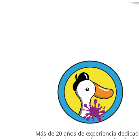
$210.00
opciones
se
hasta
pueden
$410.00
elegir
en
la
página
de
producto
Más de 20 años de experiencia dedicad