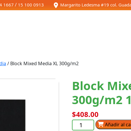
/
4 1667
15 100 0913
Margarito Ledesma #19 col. Guada
Inicio
Tienda
dia
/ Block Mixed Media XL 300g/m2
Block Mix
300g/m2 
$
408.00
Block
Añadir al ca
Mixed