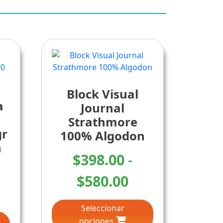
Block Visual
a
Journal
Strathmore
gr
100% Algodon
n
$
398.00
-
Rango
$
580.00
ango
Este
de
Seleccionar
Este
producto
e
producto
opciones
tiene