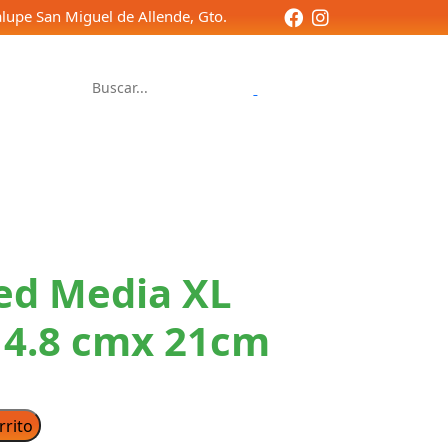
lupe San Miguel de Allende, Gto.
Contacto
ed Media XL
14.8 cmx 21cm
rrito