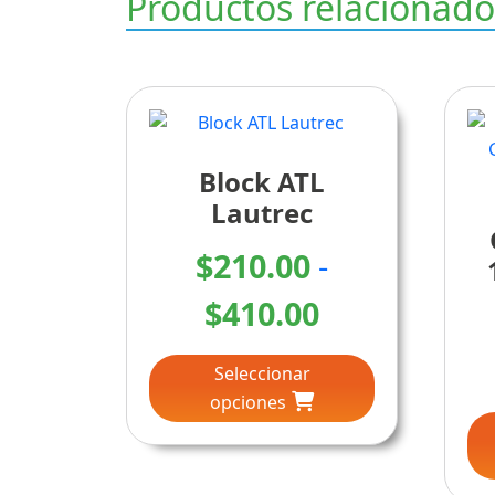
Productos relacionado
Block ATL
Lautrec
$
210.00
-
Rango
$
410.00
Este
de
Seleccionar
producto
precios:
opciones
tiene
múltiples
desde
variantes.
Las