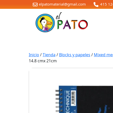
elpatomaterial@gmail.com
415 12
Inicio
/
Tienda
/
Blocks y papeles
/
Mixed me
14.8 cmx 21cm