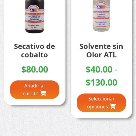
$150.00
elegir
en
la
página
de
producto
Secativo de
Solvente sin
cobalto
Olor ATL
$
80.00
$
40.00
-
Ran
$
130.00
Añadir al
Este
de
carrito
Seleccionar
pro
prec
opciones
tien
múlt
des
vari
Las
$40.
opc