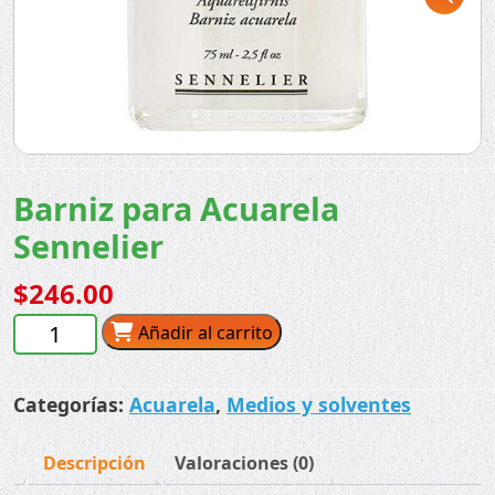
Barniz para Acuarela
Sennelier
$
246.00
Barniz
Añadir al carrito
para
Acuarela
Categorías:
Acuarela
,
Medios y solventes
Sennelier
cantidad
Descripción
Valoraciones (0)