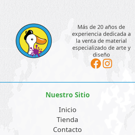
se
hast
pue
$130
eleg
Más de 20 años de
en
experiencia dedicada a
la
la venta de material
pág
especializado de arte y
de
diseño
pro
Nuestro Sitio
Inicio
Tienda
Contacto