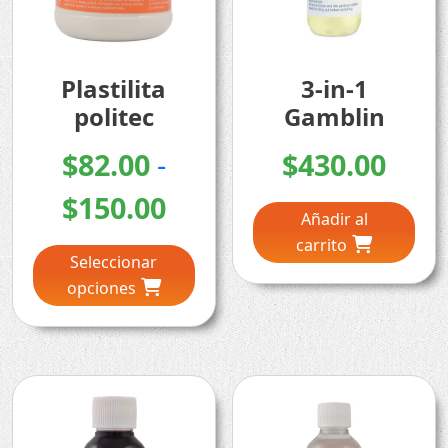
Plastilita
3-in-1
politec
Gamblin
$
82.00
-
$
430.00
Rango
$
150.00
Añadir al
Este
de
carrito
Seleccionar
producto
precios:
opciones
tiene
múltiples
desde
variantes.
Las
$82.00
opciones
se
hasta
pueden