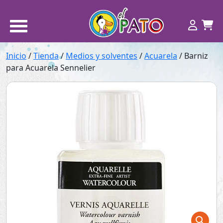
Inicio
/
Tienda
/
Medios y solventes
/
Acuarela
/ Barniz
para Acuarela Sennelier