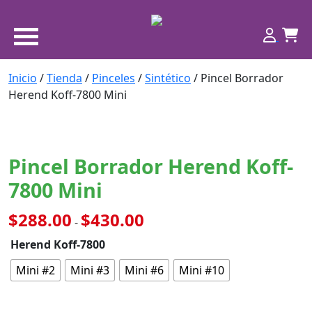
Inicio
/
Tienda
/
Pinceles
/
Sintético
/ Pincel Borrador
Herend Koff-7800 Mini
Pincel Borrador Herend Koff-
7800 Mini
Rango
$
288.00
$
430.00
-
de
Herend Koff-7800
precios:
desde
Mini #2
Mini #3
Mini #6
Mini #10
$288.00
hasta