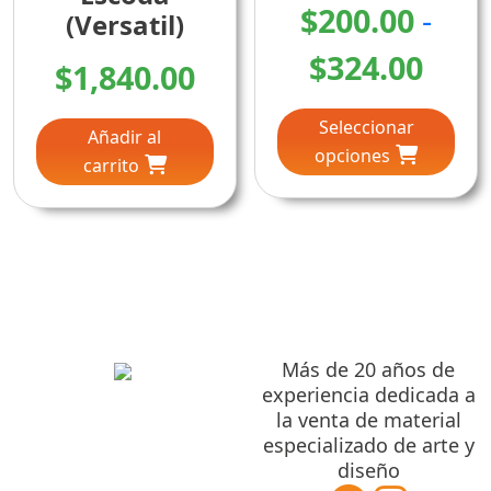
producto
pro
$
200.00
-
(Versatil)
Ran
$
324.00
$
1,840.00
Este
de
Seleccionar
pro
Añadir al
prec
opciones
tien
carrito
múlt
des
vari
Las
$200
opc
se
hast
pue
$324
eleg
en
Más de 20 años de
la
experiencia dedicada a
la venta de material
pág
especializado de arte y
de
diseño
pro