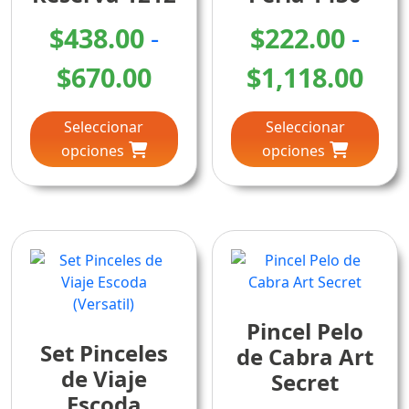
$
438.00
-
$
222.00
-
Rango
Ra
$
670.00
$
1,118.00
Este
Este
de
de
Seleccionar
Seleccionar
producto
pro
precios:
pre
opciones
tiene
opciones
tien
múltiples
múlt
desde
des
variantes.
vari
Las
Las
$438.00
$22
opciones
opc
se
se
hasta
has
pueden
pue
$670.00
elegir
$1,
eleg
Pincel Pelo
en
en
Set Pinceles
la
la
de Cabra Art
página
pág
de Viaje
Secret
de
de
Escoda