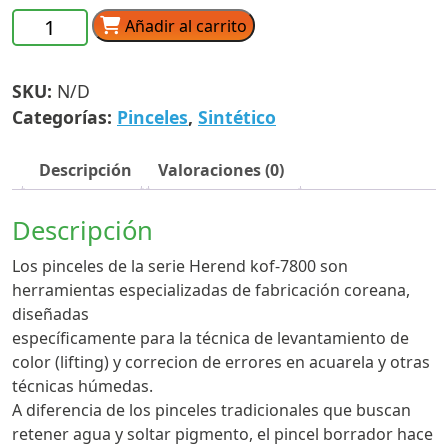
$430.00
Pincel
Añadir al carrito
Borrador
Herend
SKU:
N/D
Koff-
7800
Categorías:
Pinceles
,
Sintético
Mini
cantidad
Descripción
Valoraciones (0)
Descripción
Los pinceles de la serie Herend kof-7800 son
herramientas especializadas de fabricación coreana,
diseñadas
específicamente para la técnica de levantamiento de
color (lifting) y correcion de errores en acuarela y otras
técnicas húmedas.
A diferencia de los pinceles tradicionales que buscan
retener agua y soltar pigmento, el pincel borrador hace