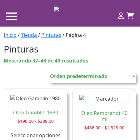
Inicio
/
Tienda
/
Pinturas
/ Página 4
Pinturas
Mostrando 37–48 de 49 resultados
Oleo Gamblin 1980
Oleo Rembrandt 40
ml
Rango
$
196.00
-
$
288.00
de
Rango
$
486.00
-
$
1,528.00
Este
precios:
de
Seleccionar opciones
Este
producto
desde
precios