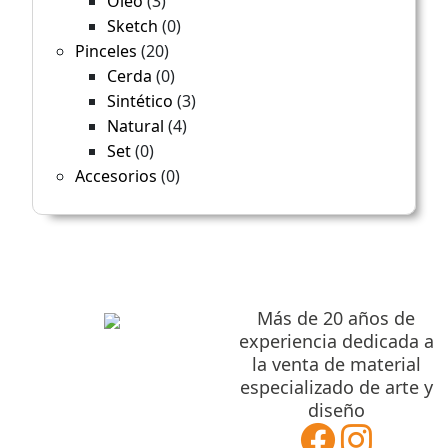
3
Óleo
3
productos
0
Sketch
0
productos
20
Pinceles
20
productos
0
Cerda
0
productos
3
Sintético
3
productos
4
Natural
4
productos
0
Set
0
productos
0
Accesorios
0
productos
Más de 20 años de
experiencia dedicada a
la venta de material
especializado de arte y
diseño