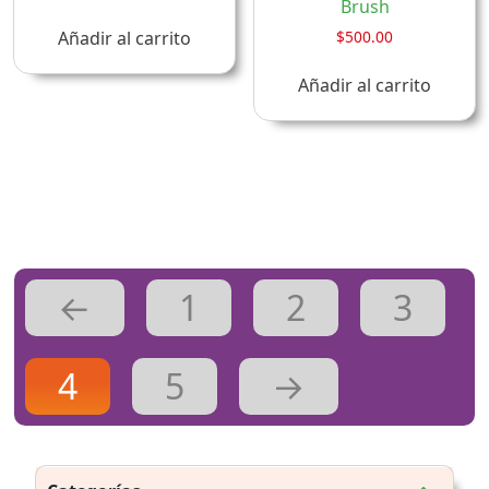
Brush
la
página
$
500.00
Añadir al carrito
de
Añadir al carrito
producto
←
1
2
3
4
5
→