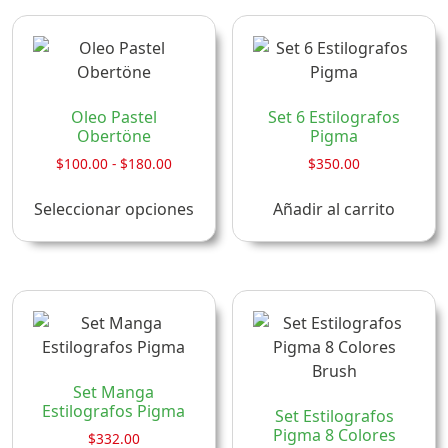
$480.00
vari
opciones
Las
se
opci
pueden
se
elegir
pue
en
Oleo Pastel
Set 6 Estilografos
eleg
Obertöne
Pigma
la
en
página
Rango
$
100.00
-
$
180.00
$
350.00
la
de
de
Este
precios:
pági
Seleccionar opciones
Añadir al carrito
producto
producto
desde
de
tiene
$100.00
pro
múltiples
hasta
$180.00
variantes.
Las
opciones
se
pueden
Set Manga
elegir
Estilografos Pigma
Set Estilografos
en
Pigma 8 Colores
$
332.00