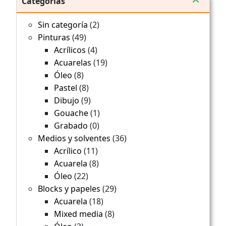
Categorías
2
Sin categoría
2
productos
49
Pinturas
49
productos
4
Acrílicos
4
productos
19
Acuarelas
19
productos
8
Óleo
8
productos
8
Pastel
8
productos
9
Dibujo
9
productos
1
Gouache
1
producto
0
Grabado
0
productos
36
Medios y solventes
36
productos
11
Acrílico
11
productos
8
Acuarela
8
productos
22
Óleo
22
productos
29
Blocks y papeles
29
productos
18
Acuarela
18
productos
8
Mixed media
8
productos