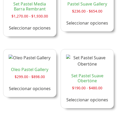
pue
en
Set Pastel Media
Pastel Suave Gallery
eleg
Barra Rembrant
la
Rango
$
236.00
-
$
654.00
en
página
Rango
$
1,270.00
-
$
1,930.00
de
Este
la
de
precios:
de
Seleccionar opciones
Este
pro
precios:
desde
pági
Seleccionar opciones
producto
producto
tien
desde
$236.00
de
tiene
$1,270.00
múlt
hasta
pro
múltiples
hasta
$654.00
vari
$1,930.00
variantes.
Las
Las
opci
opciones
se
se
pue
Oleo Pastel Gallery
pueden
eleg
Set Pastel Suave
Rango
$
299.00
-
$
898.00
elegir
Obertöne
en
de
Este
en
precios:
la
Rango
$
190.00
-
$
480.00
Seleccionar opciones
producto
desde
la
de
pági
Este
tiene
$299.00
precios:
página
Seleccionar opciones
de
pro
múltiples
hasta
desde
de
pro
tien
$898.00
$190.00
variantes.
producto
múlt
hasta
Las